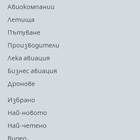
Авиокомпании
Летища
Пътуване
Производители
Лека авиация
Бизнес авиация
Дронове
Избрано
Най-новото
Най-четено
Видео