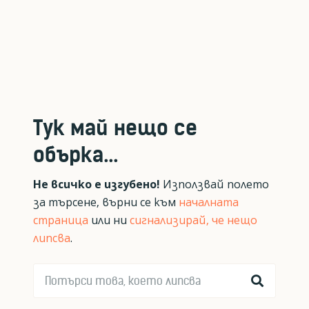
Тук май нещо се
обърка...
Не всичко е изгубено!
Използвай полето
за търсене, върни се към
началната
страница
или ни
сигнализирай, че нещо
липсва
.