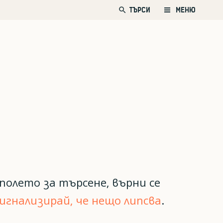
search
ТЪРСИ
МЕНЮ
полето за търсене, върни се
игнализирай, че нещо липсва
.