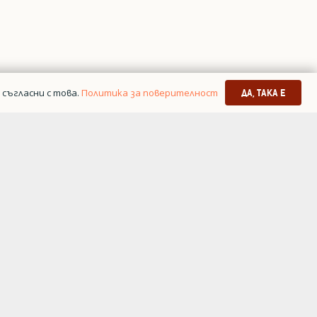
съгласни с това.
Политика за поверителност
ДА, ТАКА Е
я