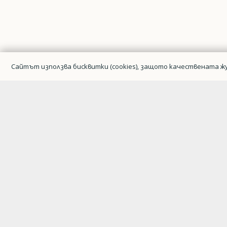
Сайтът използва бисквитки (cookies), защото качествената жу
Гражданска авиация