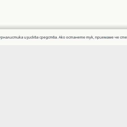
рналистика изисква средства. Ако останете тук, приемаме че сте 
Военна авиаци