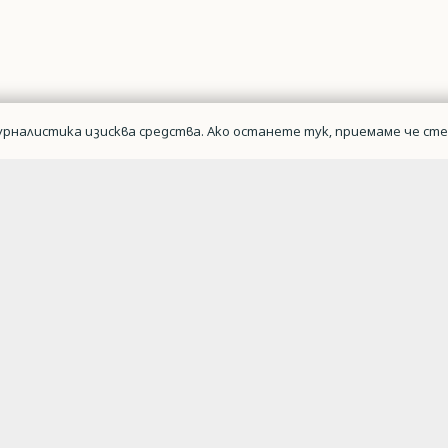
рналистика изисква средства. Ако останете тук, приемаме че сте 
Военна авиаци