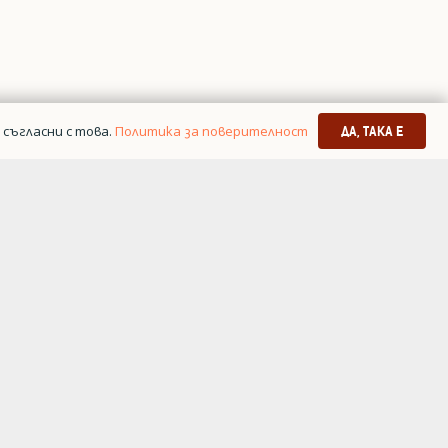
съгласни с това.
Политика за поверителност
ДА, ТАКА Е
я