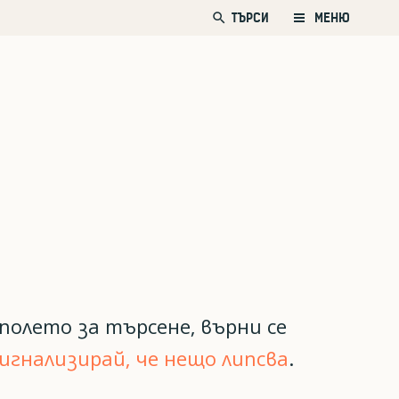
search
ТЪРСИ
МЕНЮ
полето за търсене, върни се
игнализирай, че нещо липсва
.