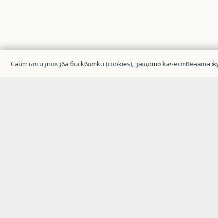
Сайтът използва бисквитки (cookies), защото качествената жу
Гражданска авиация