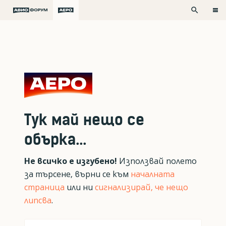
search
Тук май нещо се
обърка...
Не всичко е изгубено!
Използвай полето
за търсене, върни се към
началната
страница
или ни
сигнализирай, че нещо
липсва
.