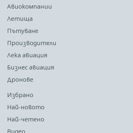
Авиокомпании
Летища
Пътуване
Производители
Лека авиация
Бизнес авиация
Дронове
Избрано
Най-новото
Най-четено
Видео