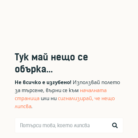
Тук май нещо се
обърка...
Не всичко е изгубено!
Използвай полето
за търсене, върни се към
началната
страница
или ни
сигнализирай, че нещо
липсва
.