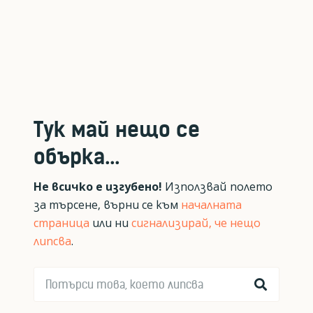
Тук май нещо се
обърка...
Не всичко е изгубено!
Използвай полето
за търсене, върни се към
началната
страница
или ни
сигнализирай, че нещо
липсва
.