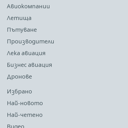
Авиокомпании
Летища
Пътуване
Производители
Лека авиация
Бизнес авиация
Дронове
Избрано
Най-новото
Най-четено
Видео