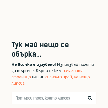
Тук май нещо се
обърка...
Не всичко е изгубено!
Използвай полето
за търсене, върни се към
началната
страница
или ни
сигнализирай, че нещо
липсва
.