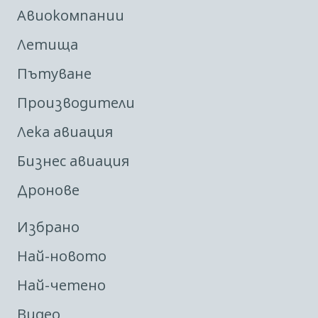
Авиокомпании
Летища
Пътуване
Производители
Лека авиация
Бизнес авиация
Дронове
Избрано
Най-новото
Най-четено
Видео