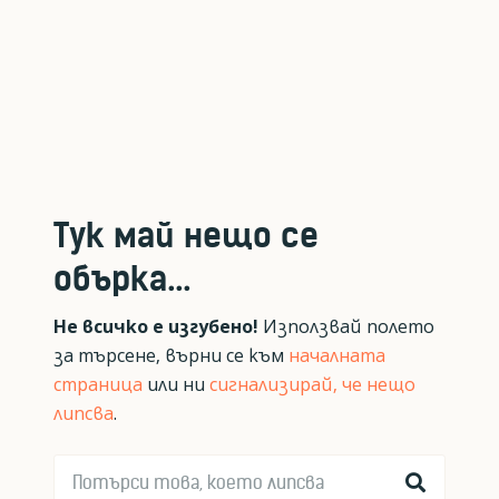
Тук май нещо се
обърка...
Не всичко е изгубено!
Използвай полето
за търсене, върни се към
началната
страница
или ни
сигнализирай, че нещо
липсва
.