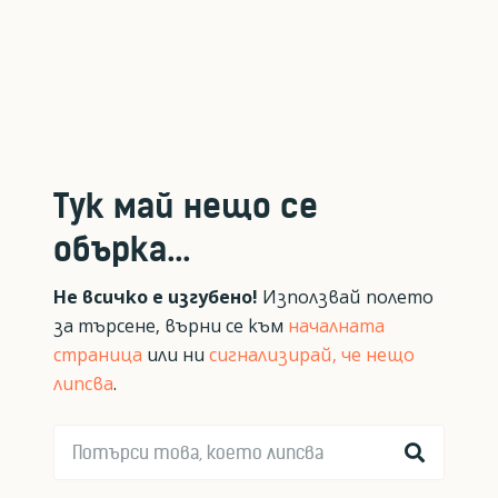
Тук май нещо се
обърка...
Не всичко е изгубено!
Използвай полето
за търсене, върни се към
началната
страница
или ни
сигнализирай, че нещо
липсва
.