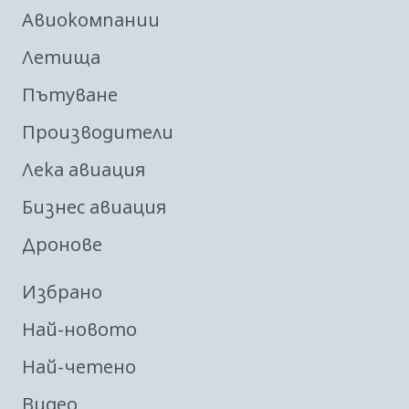
Авиокомпании
Летища
Пътуване
Производители
Лека авиация
Бизнес авиация
Дронове
Избрано
Най-новото
Най-четено
Видео