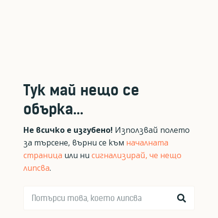
Тук май нещо се
обърка...
Не всичко е изгубено!
Използвай полето
за търсене, върни се към
началната
страница
или ни
сигнализирай, че нещо
липсва
.