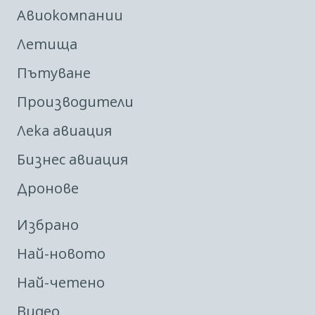
Авиокомпании
Летища
Пътуване
Производители
Лека авиация
Бизнес авиация
Дронове
Избрано
Най-новото
Най-четено
Видео