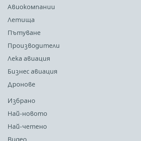
Авиокомпании
Летища
Пътуване
Производители
Лека авиация
Бизнес авиация
Дронове
Избрано
Най-новото
Най-четено
Видео