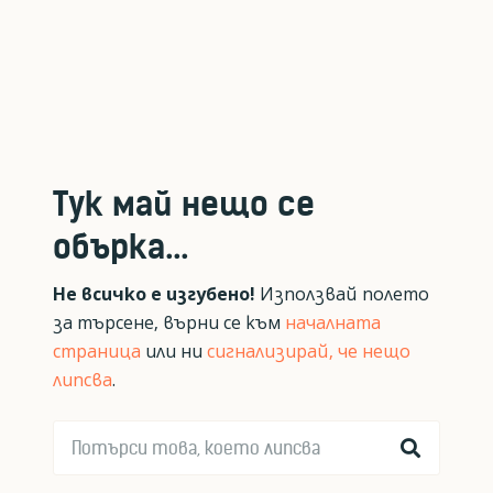
Тук май нещо се
обърка...
Не всичко е изгубено!
Използвай полето
за търсене, върни се към
началната
страница
или ни
сигнализирай, че нещо
липсва
.