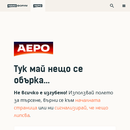
search
Тук май нещо се
обърка...
Не всичко е изгубено!
Използвай полето
за търсене, върни се към
началната
страница
или ни
сигнализирай, че нещо
липсва
.