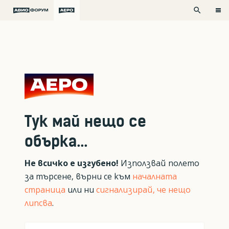
search
Тук май нещо се
обърка...
Не всичко е изгубено!
Използвай полето
за търсене, върни се към
началната
страница
или ни
сигнализирай, че нещо
липсва
.