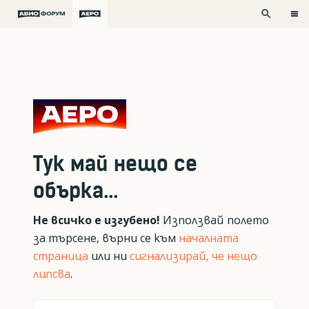
search
Тук май нещо се
обърка...
Не всичко е изгубено!
Използвай полето
за търсене, върни се към
началната
страница
или ни
сигнализирай, че нещо
липсва
.