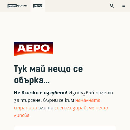
search
Тук май нещо се
обърка...
Не всичко е изгубено!
Използвай полето
за търсене, върни се към
началната
страница
или ни
сигнализирай, че нещо
липсва
.