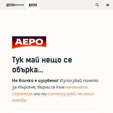
search
Тук май нещо се
обърка...
Не всичко е изгубено!
Използвай полето
за търсене, върни се към
началната
страница
или ни
сигнализирай, че нещо
липсва
.