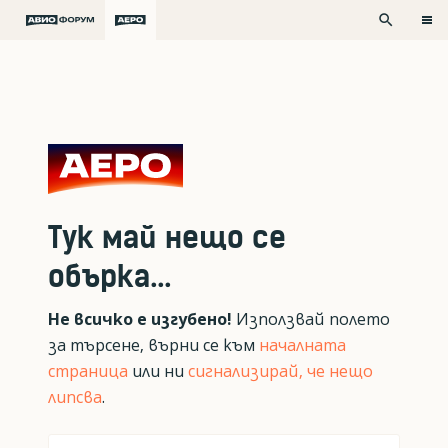
search
Тук май нещо се
обърка...
Не всичко е изгубено!
Използвай полето
за търсене, върни се към
началната
страница
или ни
сигнализирай, че нещо
липсва
.