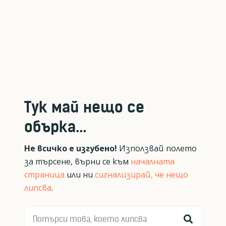
Тук май нещо се
обърка...
Не всичко е изгубено!
Използвай полето
за търсене, върни се към
началната
страница
или ни
сигнализирай, че нещо
липсва
.