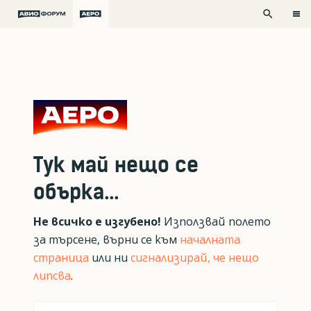
search
Тук май нещо се
обърка...
Не всичко е изгубено!
Използвай полето
за търсене, върни се към
началната
страница
или ни
сигнализирай, че нещо
липсва
.