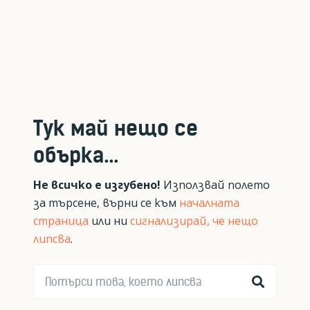
Тук май нещо се
обърка...
Не всичко е изгубено!
Използвай полето
за търсене, върни се към
началната
страница
или ни
сигнализирай, че нещо
липсва
.