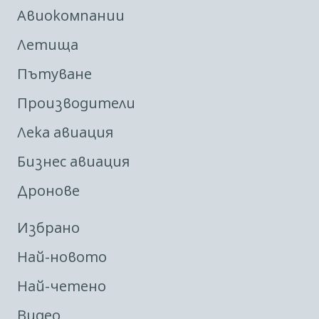
Авиокомпании
Летища
Пътуване
Производители
Лека авиация
Бизнес авиация
Дронове
Избрано
Най-новото
Най-четено
Видео