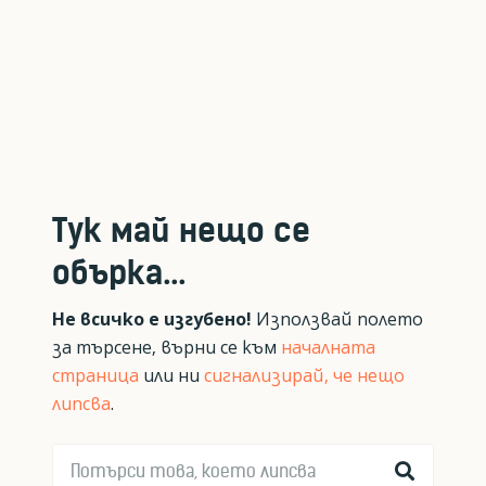
Тук май нещо се
обърка...
Не всичко е изгубено!
Използвай полето
за търсене, върни се към
началната
страница
или ни
сигнализирай, че нещо
липсва
.