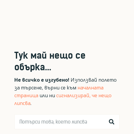
Тук май нещо се
обърка...
Не всичко е изгубено!
Използвай полето
за търсене, върни се към
началната
страница
или ни
сигнализирай, че нещо
липсва
.