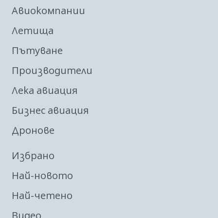
Авиокомпании
Летища
Пътуване
Производители
Лека авиация
Бизнес авиация
Дронове
Избрано
Най-новото
Най-четено
Видео