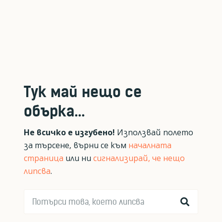
Тук май нещо се
обърка...
Не всичко е изгубено!
Използвай полето
за търсене, върни се към
началната
страница
или ни
сигнализирай, че нещо
липсва
.