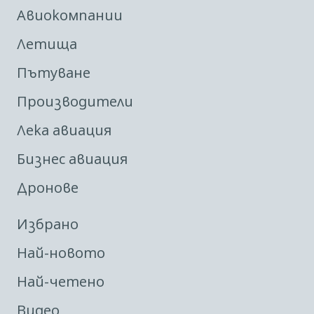
Авиокомпании
Летища
Пътуване
Производители
Лека авиация
Бизнес авиация
Дронове
Избрано
Най-новото
Най-четено
Видео