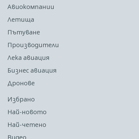
Авиокомпании
Летища
Пътуване
Производители
Лека авиация
Бизнес авиация
Дронове
Избрано
Най-новото
Най-четено
Видео