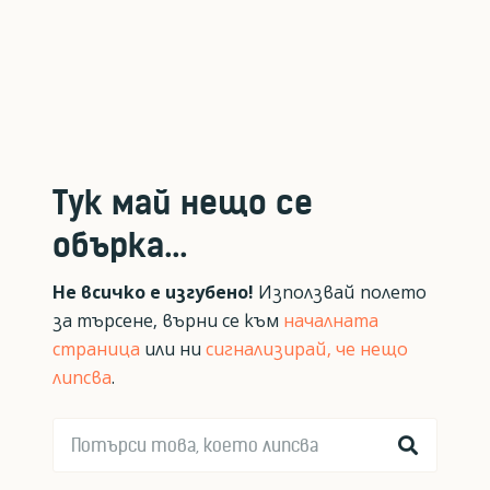
Тук май нещо се
обърка...
Не всичко е изгубено!
Използвай полето
за търсене, върни се към
началната
страница
или ни
сигнализирай, че нещо
липсва
.