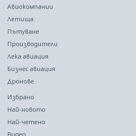
Авиокомпании
Летища
Пътуване
Производители
Лека авиация
Бизнес авиация
Дронове
Избрано
Най-новото
Най-четено
Видео