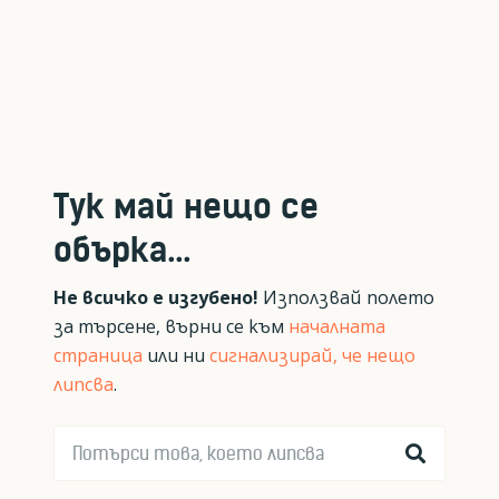
Тук май нещо се
обърка...
Не всичко е изгубено!
Използвай полето
за търсене, върни се към
началната
страница
или ни
сигнализирай, че нещо
липсва
.