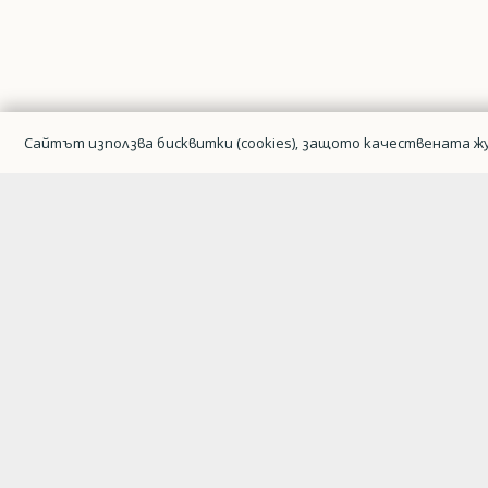
Сайтът използва бисквитки (cookies), защото качествената жу
Гражданска авиация