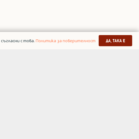
съгласни с това.
Политика за поверителност
ДА, ТАКА Е
я