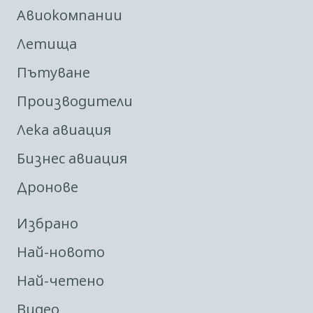
Авиокомпании
Летища
Пътуване
Производители
Лека авиация
Бизнес авиация
Дронове
Избрано
Най-новото
Най-четено
Видео