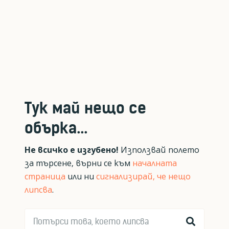
Тук май нещо се
обърка...
Не всичко е изгубено!
Използвай полето
за търсене, върни се към
началната
страница
или ни
сигнализирай, че нещо
липсва
.