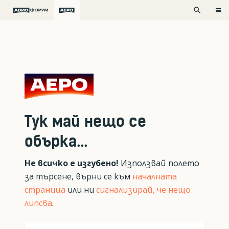
search
Тук май нещо се
обърка...
Не всичко е изгубено!
Използвай полето
за търсене, върни се към
началната
страница
или ни
сигнализирай, че нещо
липсва
.