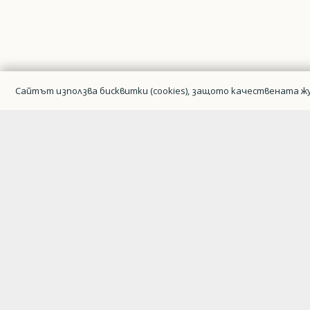
Сайтът използва бисквитки (cookies), защото качествената жу
Гражданска авиация