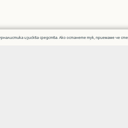
рналистика изисква средства. Ако останете тук, приемаме че сте 
Военна авиаци