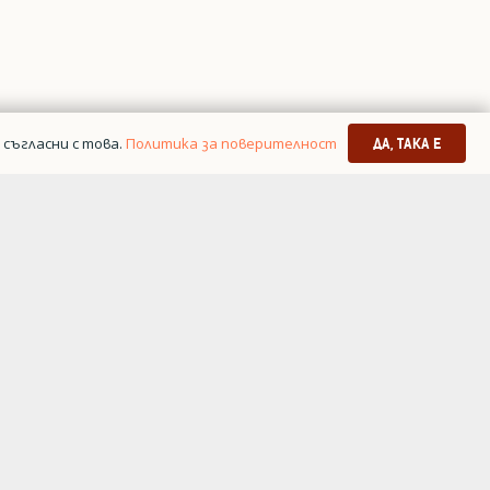
съгласни с това.
Политика за поверителност
ДА, ТАКА Е
я