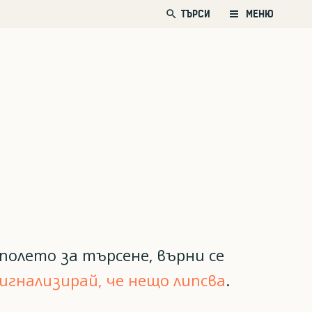
search
ТЪРСИ
МЕНЮ
полето за търсене, върни се
игнализирай, че нещо липсва
.