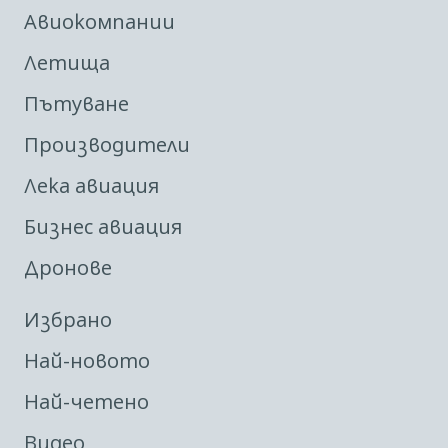
Авиокомпании
Летища
Пътуване
Производители
Лека авиация
Бизнес авиация
Дронове
Избрано
Най-новото
Най-четено
Видео