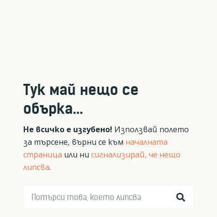
Тук май нещо се
обърка...
Не всичко е изгубено!
Използвай полето
за търсене, върни се към
началната
страница
или ни
сигнализирай, че нещо
липсва
.