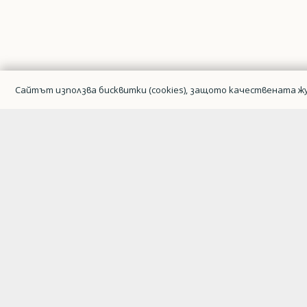
Сайтът използва бисквитки (cookies), защото качествената жу
Гражданска авиация