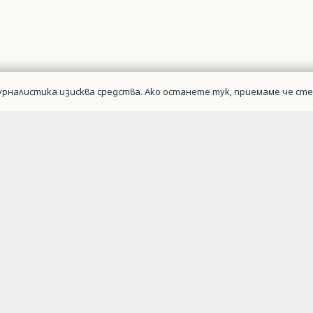
рналистика изисква средства. Ако останете тук, приемаме че сте 
Военна авиаци