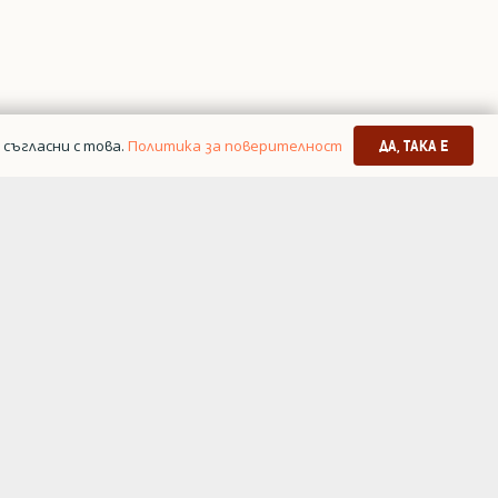
съгласни с това.
Политика за поверителност
ДА, ТАКА Е
я