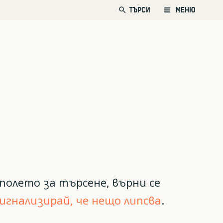
search
ТЪРСИ
МЕНЮ
полето за търсене, върни се
игнализирай, че нещо липсва
.