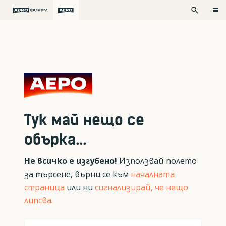
search
Тук май нещо се
обърка...
Не всичко е изгубено!
Използвай полето
за търсене, върни се към
началната
страница
или ни
сигнализирай, че нещо
липсва
.