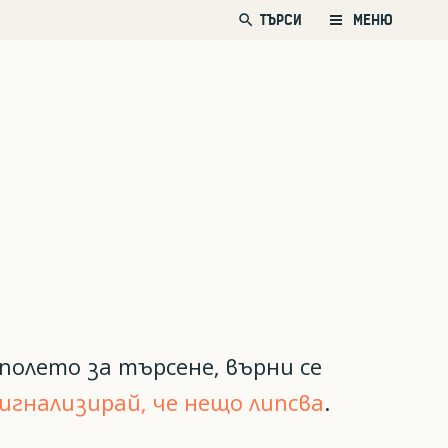
search
ТЪРСИ
МЕНЮ
полето за търсене, върни се
игнализирай, че нещо липсва
.