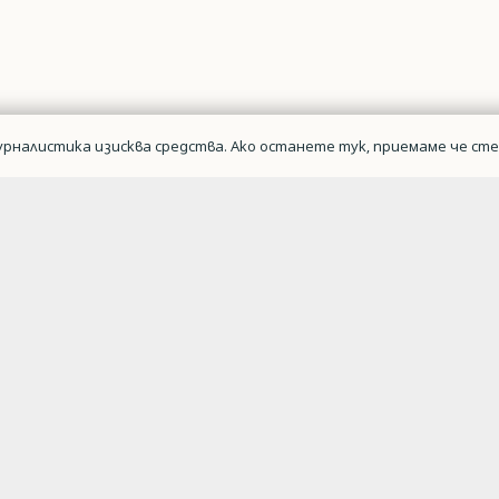
рналистика изисква средства. Ако останете тук, приемаме че сте 
Военна авиаци