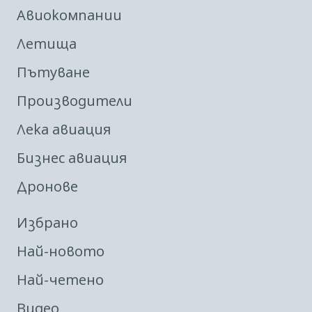
Авиокомпании
Летища
Пътуване
Производители
Лека авиация
Бизнес авиация
Дронове
Избрано
Най-новото
Най-четено
Видео