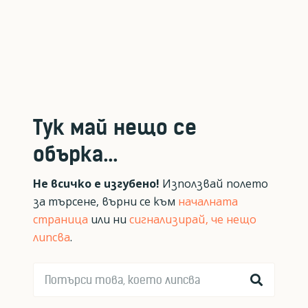
Тук май нещо се
обърка...
Не всичко е изгубено!
Използвай полето
за търсене, върни се към
началната
страница
или ни
сигнализирай, че нещо
липсва
.