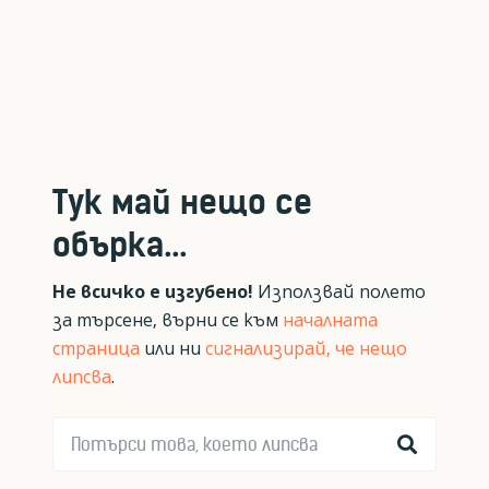
Тук май нещо се
обърка...
Не всичко е изгубено!
Използвай полето
за търсене, върни се към
началната
страница
или ни
сигнализирай, че нещо
липсва
.