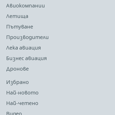
Авиокомпании
Летища
Пътуване
Производители
Лека авиация
Бизнес авиация
Дронове
Избрано
Най-новото
Най-четено
Видео