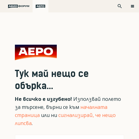
search
Тук май нещо се
обърка...
Не всичко е изгубено!
Използвай полето
за търсене, върни се към
началната
страница
или ни
сигнализирай, че нещо
липсва
.