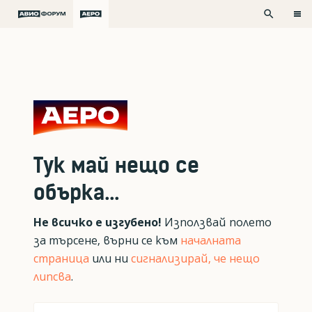
search
Тук май нещо се
обърка...
Не всичко е изгубено!
Използвай полето
за търсене, върни се към
началната
страница
или ни
сигнализирай, че нещо
липсва
.