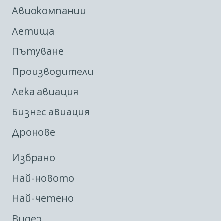
Авиокомпании
Летища
Пътуване
Производители
Лека авиация
Бизнес авиация
Дронове
Избрано
Най-новото
Най-четено
Видео