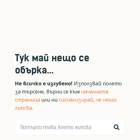
Тук май нещо се
обърка...
Не всичко е изгубено!
Използвай полето
за търсене, върни се към
началната
страница
или ни
сигнализирай, че нещо
липсва
.