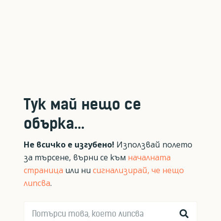
Тук май нещо се
обърка...
Не всичко е изгубено!
Използвай полето
за търсене, върни се към
началната
страница
или ни
сигнализирай, че нещо
липсва
.