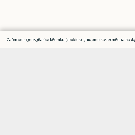
Сайтът използва бисквитки (cookies), защото качествената жу
Гражданска авиация