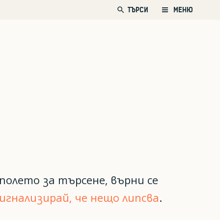
search
ТЪРСИ
МЕНЮ
полето за търсене, върни се
игнализирай, че нещо липсва
.