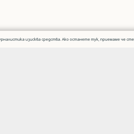
рналистика изисква средства. Ако останете тук, приемаме че сте 
Военна авиаци