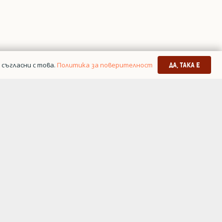
съгласни с това.
Политика за поверителност
ДА, ТАКА Е
я