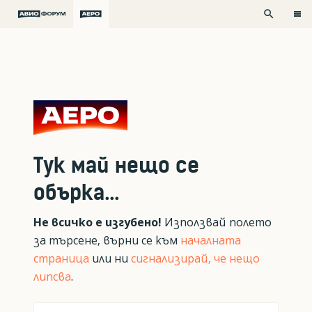
search
Тук май нещо се
обърка...
Не всичко е изгубено!
Използвай полето
за търсене, върни се към
началната
страница
или ни
сигнализирай, че нещо
липсва
.