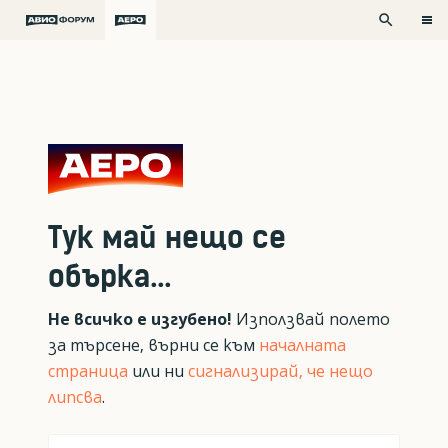
search
Тук май нещо се
обърка...
Не всичко е изгубено!
Използвай полето
за търсене, върни се към
началната
страница
или ни
сигнализирай, че нещо
липсва
.