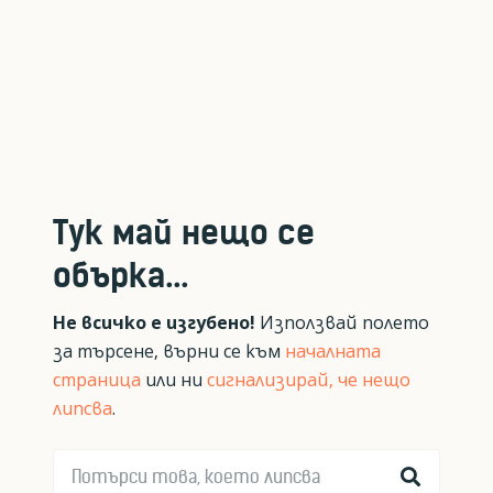
Тук май нещо се
обърка...
Не всичко е изгубено!
Използвай полето
за търсене, върни се към
началната
страница
или ни
сигнализирай, че нещо
липсва
.