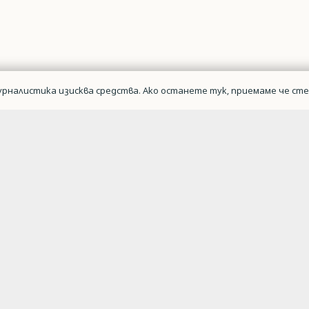
рналистика изисква средства. Ако останете тук, приемаме че сте 
Военна авиаци