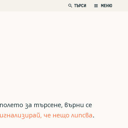
search
ТЪРСИ
МЕНЮ
полето за търсене, върни се
игнализирай, че нещо липсва
.