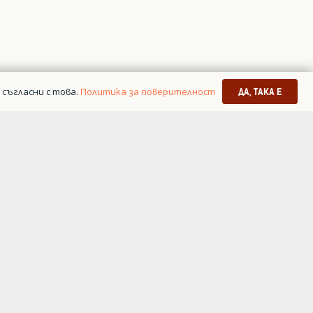
съгласни с това.
Политика за поверителност
ДА, ТАКА Е
я