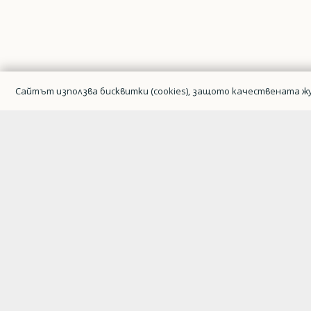
Сайтът използва бисквитки (cookies), защото качествената жу
Гражданска авиация