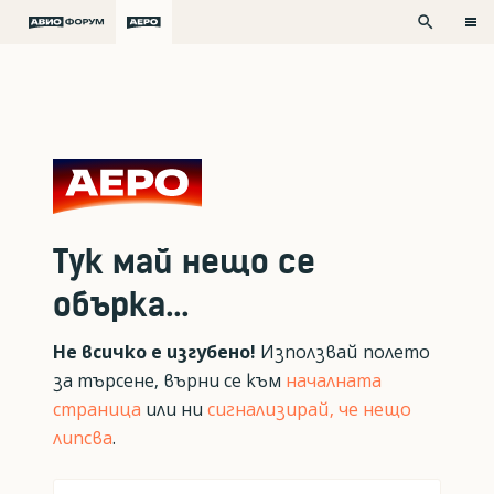
search
Тук май нещо се
обърка...
Не всичко е изгубено!
Използвай полето
за търсене, върни се към
началната
страница
или ни
сигнализирай, че нещо
липсва
.