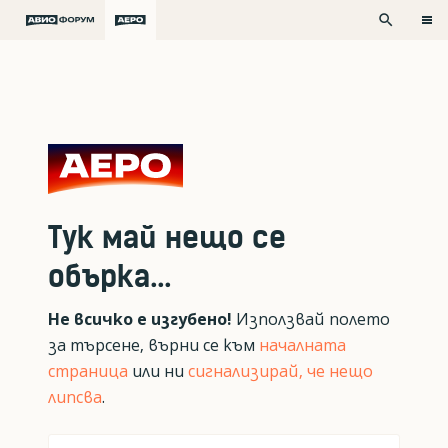
search
Тук май нещо се
обърка...
Не всичко е изгубено!
Използвай полето
за търсене, върни се към
началната
страница
или ни
сигнализирай, че нещо
липсва
.