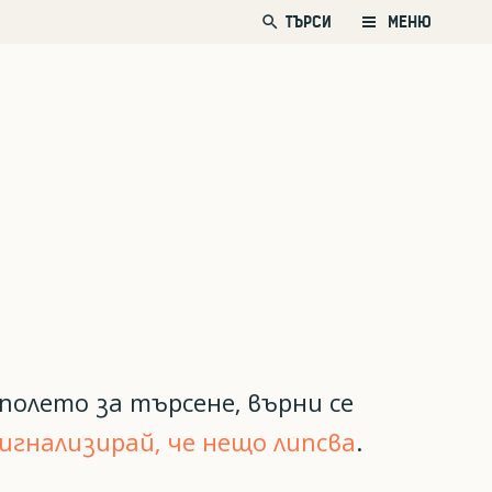
search
ТЪРСИ
МЕНЮ
полето за търсене, върни се
игнализирай, че нещо липсва
.