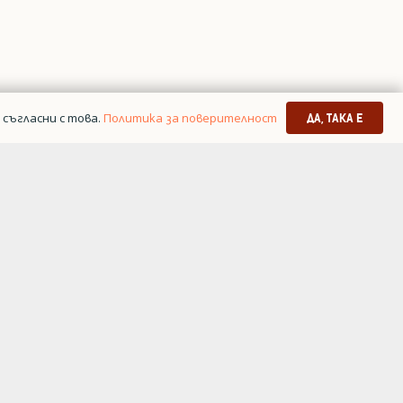
съгласни с това.
Политика за поверителност
ДА, ТАКА Е
я