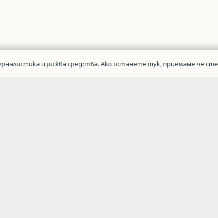
рналистика изисква средства. Ако останете тук, приемаме че сте 
Военна авиаци