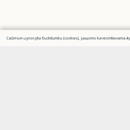
Сайтът използва бисквитки (cookies), защото качествената жу
Гражданска авиация