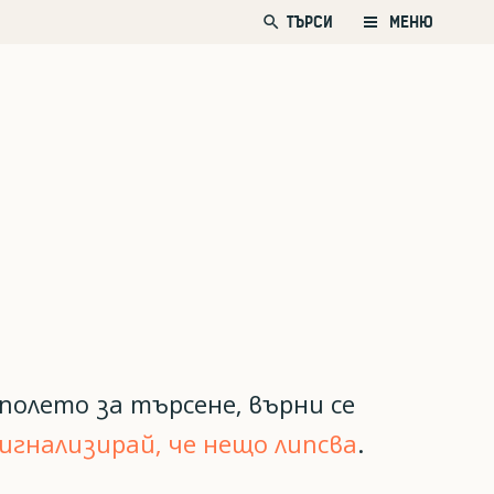
search
ТЪРСИ
МЕНЮ
полето за търсене, върни се
игнализирай, че нещо липсва
.