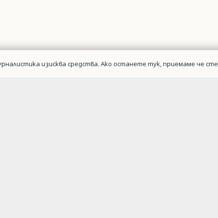
рналистика изисква средства. Ако останете тук, приемаме че сте 
Военна авиаци