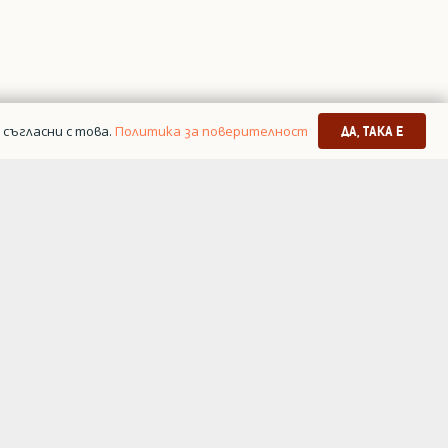
съгласни с това.
Политика за поверителност
ДА, ТАКА Е
я