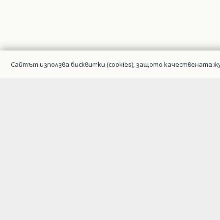
Сайтът използва бисквитки (cookies), защото качествената жу
Гражданска авиация