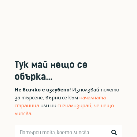
Тук май нещо се
обърка...
Не всичко е изгубено!
Използвай полето
за търсене, върни се към
началната
страница
или ни
сигнализирай, че нещо
липсва
.